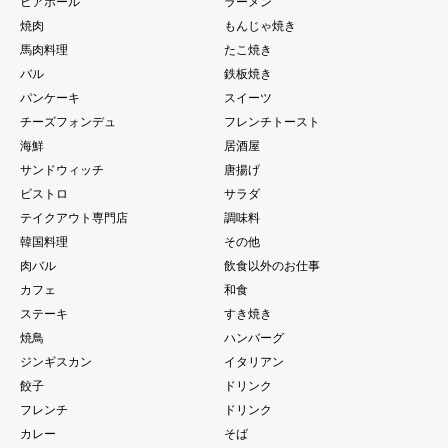
ビアホール
ラーメン
焼肉
もんじゃ焼き
馬肉料理
たこ焼き
バル
鉄板焼き
パンケーキ
スイーツ
チーズフォンデュ
フレンチトースト
海鮮
居酒屋
サンドウィッチ
唐揚げ
ビストロ
サラダ
テイクアウト専門店
調味料
韓国料理
その他
肉バル
飲食以外のお仕事
カフェ
和食
ステーキ
すき焼き
焼鳥
ハンバーグ
ジンギスカン
イタリアン
餃子
ドリンク
フレンチ
ドリンク
カレー
そば