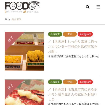
検索
名古屋市
名古屋市
寿司
Instagram
応募締切：
募集終了
終了
報告期間：
終了
／【名古屋】しっかり素材に拘っ
たカウンター寿司のお店の宣伝を
お願…
名古屋の駅前にある素材にもしっかり拘った
カウンター寿司の宣伝をお願いします。
名古屋市
焼肉
Instagram
応募締切：
募集終了
終了
報告期間：
終了
／【再募集】名古屋市内にあるホ
ルモン焼き屋さんの宣伝をお願い
しま…
名古屋市内にあるホルモン焼き屋さんの宣伝