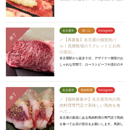
をお願いします。
名古屋市
肉バル
Instagram
応募締切：
募集終了
終了
報告期間：
終了
／【再募集】名古屋の個室肉バ
ル！花畑牧場のラクレットとお肉
の宣伝…
名古屋駅から徒歩５分。デザイナー個室のお
しゃれな空間で、ローストビーフや流行のチ
ーズタッカルビ。ステーキ等のお肉料理を満
喫してください。名古屋在住…
名古屋市
馬肉料理
Instagram
応募締切：
募集終了
終了
報告期間：
終了
／【随時募集中】名古屋市内の馬
肉料理専門店で美味しい馬肉を食
べて…
名古屋の新栄にある馬肉料理の専門店で馬肉
を食べてお店の宣伝をお願いします。馬刺し