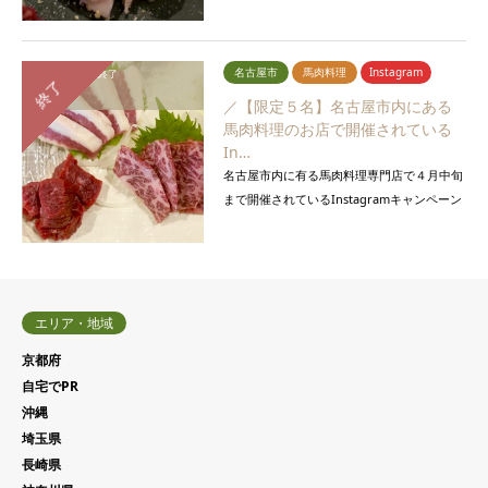
はもちろん、馬焼肉や馬肉を使った創作料理
が楽しめるお店です。随時募…
名古屋市
馬肉料理
Instagram
応募締切：
募集終了
終了
報告期間：
終了
／【限定５名】名古屋市内にある
馬肉料理のお店で開催されている
In…
名古屋市内に有る馬肉料理専門店で４月中旬
まで開催されているInstagramキャンペーン
に参加することで、報酬をお支払します。美
味しい馬肉料理を食べて報酬ま…
エリア・地域
京都府
自宅でPR
沖縄
埼玉県
長崎県