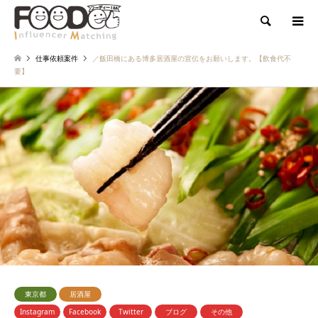
検索
仕事依頼案件
／飯田橋にある博多居酒屋の宣伝をお願いします。【飲食代不
要】
東京都
居酒屋
Instagram
Facebook
Twitter
ブログ
その他