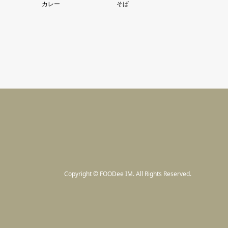
カレー
そば
Copyright
©
FOODee IM
. All Rights Reserved.