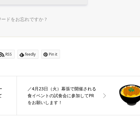
ードをお忘れですか ?
RSS
feedly
Pin it
ー
／4月23日（火）幕張で開催される
て
食イベントの試食会に参加してPR
をお願いします！