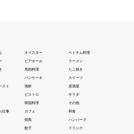
ぶ
オイスター
ベトナム料理
ー
ビアホール
ラーメン
き
馬肉料理
たこ焼き
パンケーキ
スイーツ
ースト
海鮮
居酒屋
ビストロ
サラダ
韓国料理
その他
お仕事
カフェ
和食
焼鳥
ハンバーグ
餃子
ドリンク