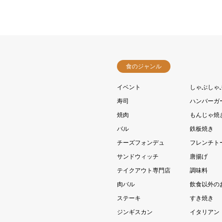
食のジャンル
イベント
しゃぶしゃ
寿司
ハンバーガ
焼肉
もんじゃ焼
バル
鉄板焼き
チーズフォンデュ
フレンチト
サンドウィッチ
唐揚げ
テイクアウト専門店
調味料
肉バル
飲食以外の
ステーキ
すき焼き
ジンギスカン
イタリアン