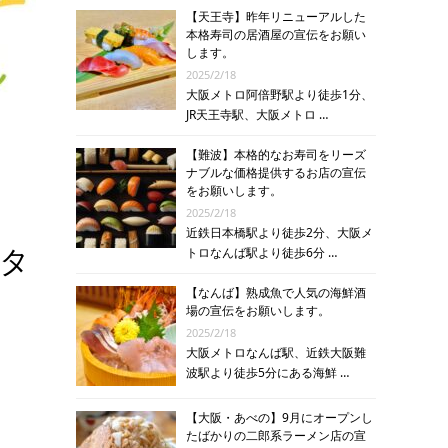
【天王寺】昨年リニューアルした
本格寿司の居酒屋の宣伝をお願い
します。
2025/2/18
大阪メトロ阿倍野駅より徒歩1分、
JR天王寺駅、大阪メトロ …
【難波】本格的なお寿司をリーズ
ナブルな価格提供するお店の宣伝
をお願いします。
2025/2/18
近鉄日本橋駅より徒歩2分、大阪メ
トロなんば駅より徒歩6分 …
タ
【なんば】熟成魚で人気の海鮮酒
場の宣伝をお願いします。
2025/2/18
大阪メトロなんば駅、近鉄大阪難
波駅より徒歩5分にある海鮮 …
【大阪・あべの】9月にオープンし
たばかりの二郎系ラーメン店の宣