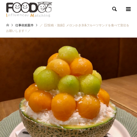
検索
仕事依頼案件
／【2投稿・池袋】メロンかき氷&フルーツサンドを食べて宣伝を
お願いします！／