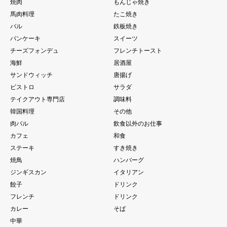
焼肉
もんじゃ焼き
馬肉料理
たこ焼き
バル
鉄板焼き
パンケーキ
スイーツ
チーズフォンデュ
フレンチトースト
海鮮
居酒屋
サンドウィッチ
唐揚げ
ビストロ
サラダ
テイクアウト専門店
調味料
韓国料理
その他
肉バル
飲食以外のお仕事
カフェ
和食
ステーキ
すき焼き
焼鳥
ハンバーグ
ジンギスカン
イタリアン
餃子
ドリンク
フレンチ
ドリンク
カレー
そば
中華