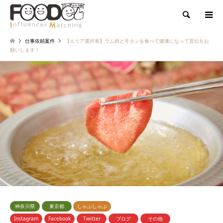
検索
仕事依頼案件
【エリア選択有】ラム肉と牛タンを食べて健康になって宣伝をお
願いします！
神奈川県
東京都
しゃぶしゃぶ
Instagram
Facebook
Twitter
ブログ
その他