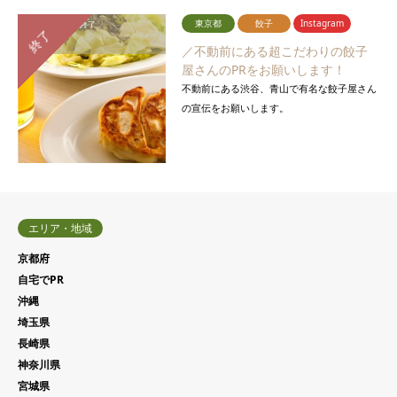
東京都
餃子
Instagram
応募締切：
募集終了
終了
報告期間：
終了
／不動前にある超こだわりの餃子
屋さんのPRをお願いします！
不動前にある渋谷、青山で有名な餃子屋さん
の宣伝をお願いします。
エリア・地域
京都府
自宅でPR
沖縄
埼玉県
長崎県
神奈川県
宮城県