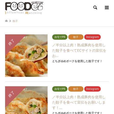
検索
餃子
自宅でPR
餃子
Instagram
応募締切：
募集終了
終了
報告期間：
終了
／半分以上肉！熟成豚肉を使用し
た餃子を食べてECサイトの宣伝を
お…
とちぎゆめポークを使用した餃子です！
自宅でPR
餃子
Instagram
応募締切：
募集終了
終了
報告期間：
終了
／半分以上肉！熟成豚肉を使用し
た餃子を食べて宣伝をお願いしま
す！…
とちぎゆめポークを使用した餃子です！