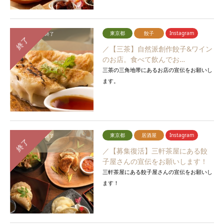
東京都
餃子
Instagram
応募締切：
募集終了
終了
報告期間：
終了
／【三茶】自然派創作餃子&ワイン
のお店。食べて飲んでお…
三茶の三角地帯にあるお店の宣伝をお願いし
ます。
東京都
居酒屋
Instagram
応募締切：
募集終了
終了
報告期間：
終了
／【募集復活】三軒茶屋にある餃
子屋さんの宣伝をお願いします！
三軒茶屋にある餃子屋さんの宣伝をお願いし
ます！