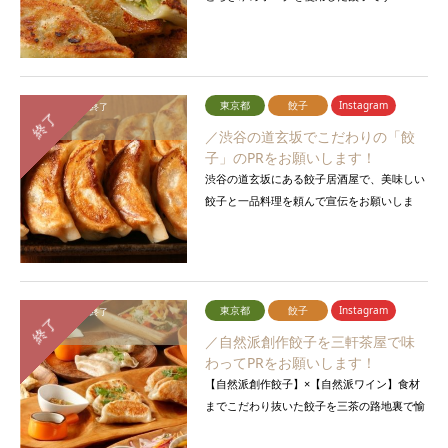
東京都
餃子
Instagram
応募締切：
募集終了
終了
報告期間：
終了
／渋谷の道玄坂でこだわりの「餃
子」のPRをお願いします！
渋谷の道玄坂にある餃子居酒屋で、美味しい
餃子と一品料理を頼んで宣伝をお願いしま
す！
東京都
餃子
Instagram
応募締切：
募集終了
終了
報告期間：
終了
／自然派創作餃子を三軒茶屋で味
わってPRをお願いします！
【自然派創作餃子】×【自然派ワイン】食材
までこだわり抜いた餃子を三茶の路地裏で愉
しんでください！