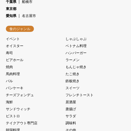
千葉県
船橋市
東京都
愛知県
名古屋市
食のジャンル
イベント
しゃぶしゃぶ
オイスター
ベトナム料理
寿司
ハンバーガー
ビアホール
ラーメン
焼肉
もんじゃ焼き
馬肉料理
たこ焼き
バル
鉄板焼き
パンケーキ
スイーツ
チーズフォンデュ
フレンチトースト
海鮮
居酒屋
サンドウィッチ
唐揚げ
ビストロ
サラダ
テイクアウト専門店
調味料
韓国料理
その他