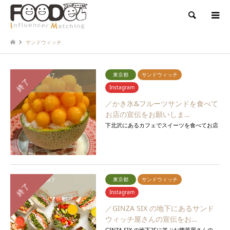
検索
サンドウィッチ
東京都
サンドウィッチ
応募締切：
募集終了
終了
報告期間：
終了
Instagram
／かき氷&フルーツサンドを食べて
お店の宣伝をお願いしま…
下北沢にあるカフェでスイーツを食べてお店
の宣伝をお願いいします！
東京都
サンドウィッチ
応募締切：
募集終了
終了
報告期間：
終了
Instagram
／GINZA SIX の地下にあるサンド
ウィッチ屋さんの宣伝をお…
GINZA SIX の地下2Fに並ぶお惣菜屋さんの